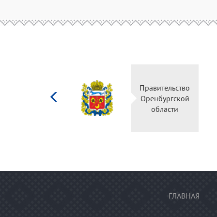
Министерство
Правительство
культуры
Оренбургской
Российской
области
федерации
ГЛАВНАЯ