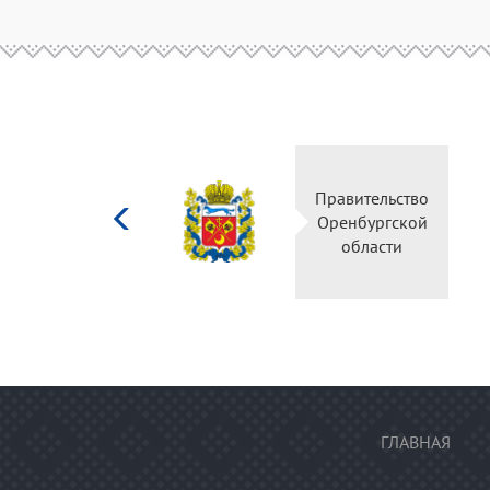
Министерство
Правительство
культуры
Оренбургской
Российской
области
федерации
ГЛАВНАЯ