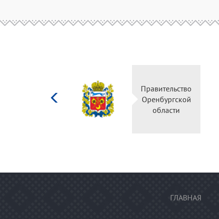
Министерство
Правительство
культуры
Оренбургской
Российской
области
федерации
ГЛАВНАЯ