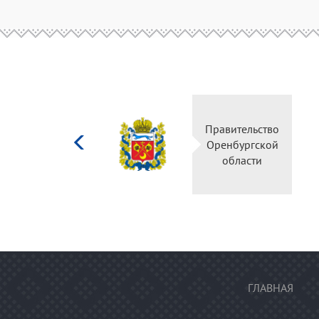
Министерство
Правительство
культуры
Оренбургской
Российской
области
федерации
ГЛАВНАЯ