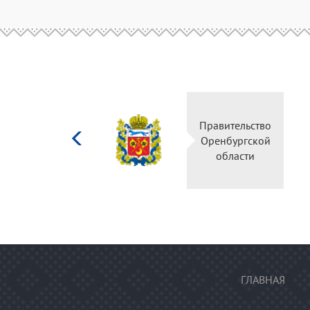
Министерство
Правительство
культуры
Оренбургской
Российской
области
федерации
ГЛАВНАЯ