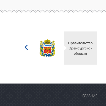
Министерство
Правительство
культуры
Оренбургской
Российской
области
федерации
ГЛАВНАЯ