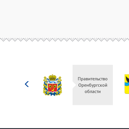
Министерство
Правительство
культуры
Оренбургской
Российской
области
федерации