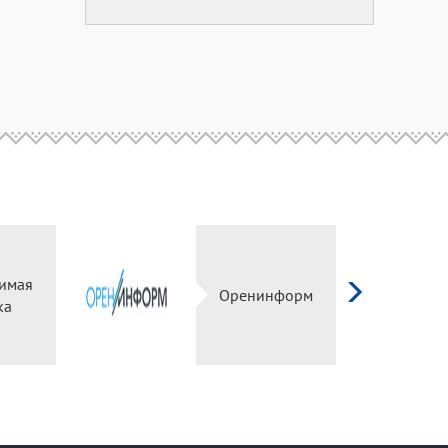
имая
Оренинформ
ка