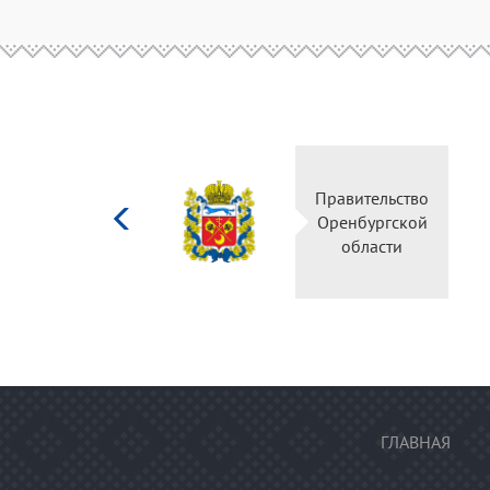
Министерство
Правительство
культуры
Оренбургской
Российской
области
федерации
ГЛАВНАЯ