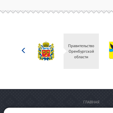
Министерство
Правительство
культуры
Оренбургской
Российской
области
федерации
ГЛАВНАЯ