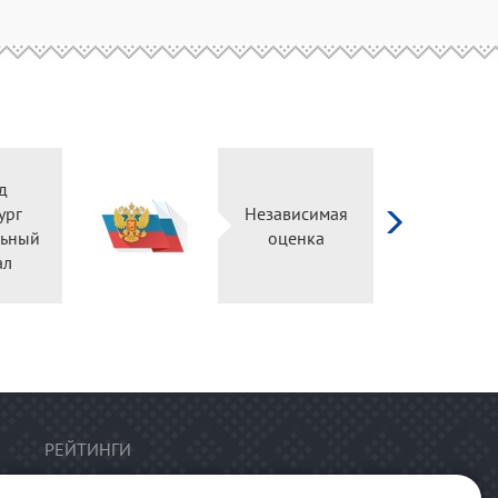
д
ург
Независимая
ьный
оценка
ал
РЕЙТИНГИ