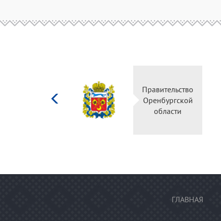
Министерство
Правительство
культуры
Оренбургской
Российской
области
федерации
ГЛАВНАЯ