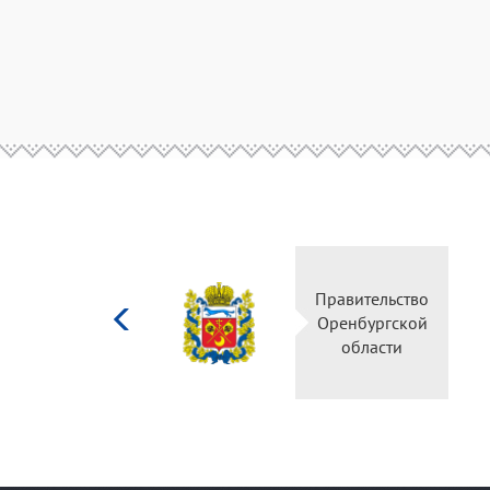
Министерство
Правительство
культуры
Оренбургской
Российской
области
федерации