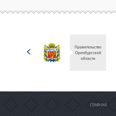
Министерство
Правительство
культуры
Оренбургской
Российской
области
федерации
ГЛАВНАЯ