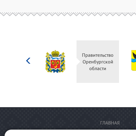
Министерство
Правительство
культуры
Оренбургской
Российской
области
федерации
ГЛАВНАЯ