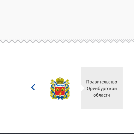
Министерство
Правительство
культуры
Оренбургской
Российской
области
федерации