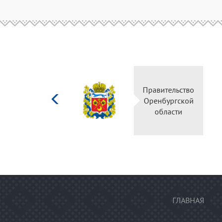
Министерство
культуры
Российской
федерации
ГЛАВНАЯ