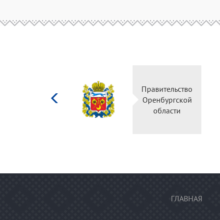
Министерство
Правительство
культуры
Оренбургской
Российской
области
федерации
ГЛАВНАЯ