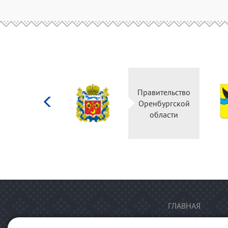
Министерство
Правительство
культуры
Оренбургской
Российской
области
федерации
ГЛАВНАЯ