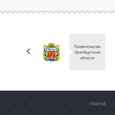
Министерство
Правительство
культуры
Оренбургской
Российской
области
федерации
ГЛАВНАЯ