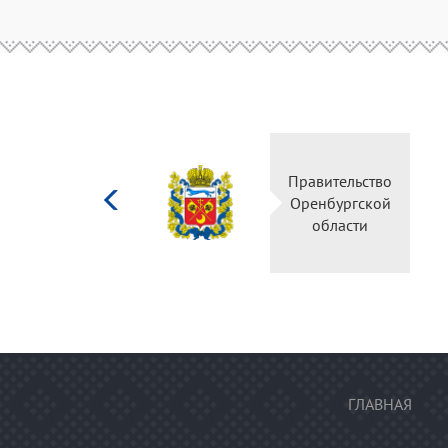
Министерство
Правительство
культуры
Оренбургской
Российской
области
федерации
ГЛАВНАЯ