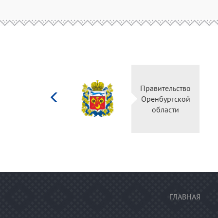
Министерство
Правительство
культуры
Оренбургской
Российской
области
федерации
ГЛАВНАЯ