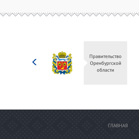
Министерство
Правительство
культуры
Оренбургской
Российской
области
федерации
ГЛАВНАЯ