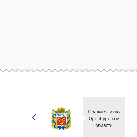
Министерство
Правительство
культуры
Оренбургской
Российской
области
федерации