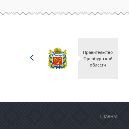
Министерство
Правительс
культуры
Оренбургск
Российской
области
федерации
ГЛАВНАЯ