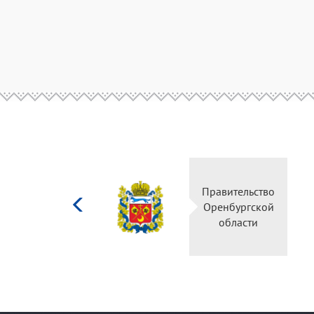
Министерство
Правительство
культуры
Оренбургской
Российской
области
федерации