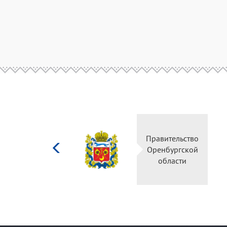
Министерство
Правительство
культуры
Оренбургской
Российской
области
федерации