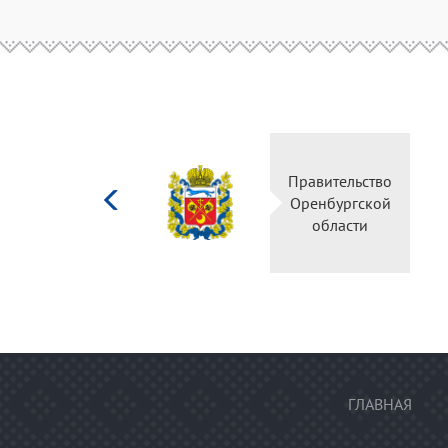
Министерство
Правите
культуры
Оренбу
Российской
обла
федерации
ГЛАВНАЯ