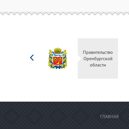
Министерство
Правительство
культуры
Оренбургской
Российской
области
федерации
ГЛАВНАЯ