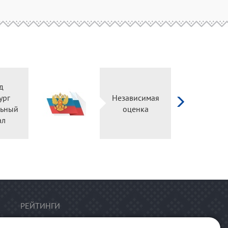
д
ург
Независимая
ьный
оценка
ал
РЕЙТИНГИ