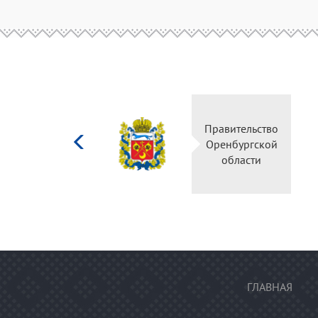
Министерство
Правительство
культуры
Оренбургской
Российской
области
федерации
ГЛАВНАЯ