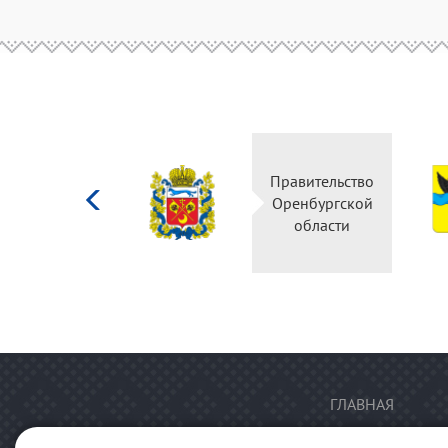
Министерство
Правительство
культуры
Оренбургской
Российской
области
федерации
ГЛАВНАЯ