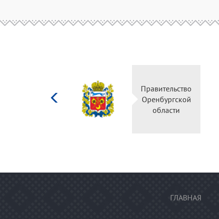
Министерство
Правительство
культуры
Оренбургской
Российской
области
федерации
ГЛАВНАЯ