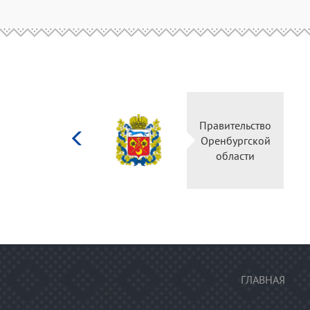
Министерство
Правительство
культуры
Оренбургской
Российской
области
федерации
ГЛАВНАЯ