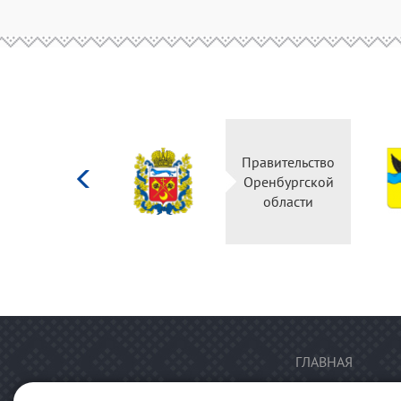
Министерство
Правительство
культуры
Оренбургской
Российской
области
федерации
ГЛАВНАЯ