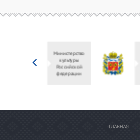
Министерство
культуры
Российской
федерации
ГЛАВНАЯ