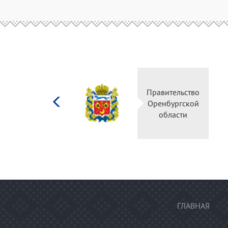
Министерство
Правительство
культуры
Оренбургской
Российской
области
федерации
ГЛАВНАЯ