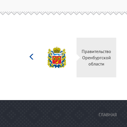
Министерство
культуры
Российской
федерации
ГЛАВНАЯ