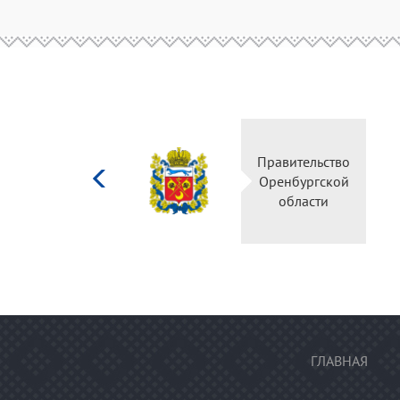
Министерство
Правительство
культуры
Оренбургской
Российской
области
федерации
ГЛАВНАЯ