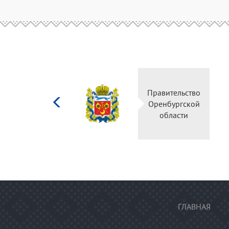
Министерство
Правительство
культуры
Оренбургской
Российской
области
федерации
ГЛАВНАЯ