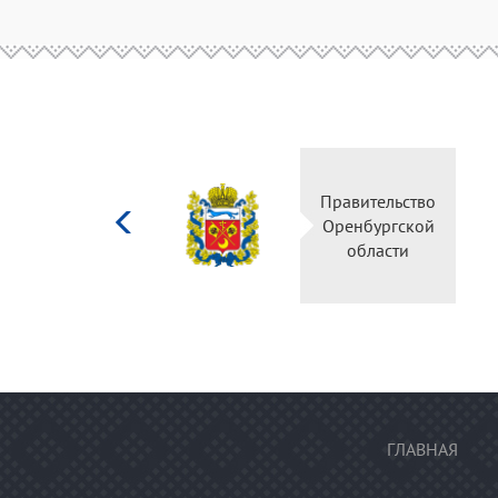
Министерство
Правительство
культуры
Оренбургской
Российской
области
федерации
ГЛАВНАЯ