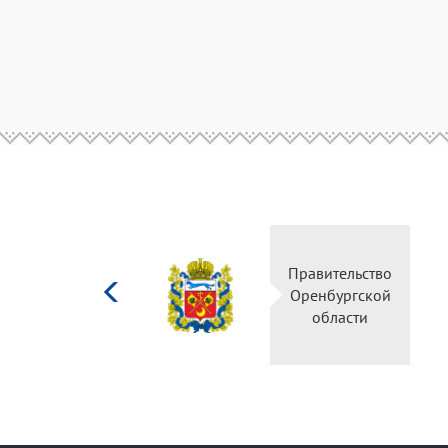
Министерство
Правительств
культуры
Оренбургско
Российской
области
федерации