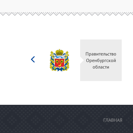
Министерство
Правительство
культуры
Оренбургской
Российской
области
федерации
ГЛАВНАЯ