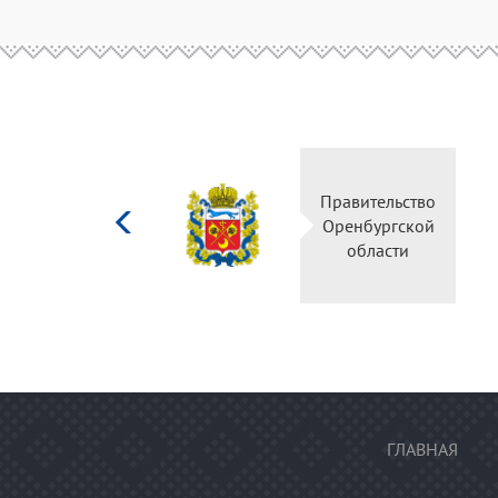
Министерство
Правител
культуры
Оренбур
Российской
облас
федерации
ГЛАВНАЯ