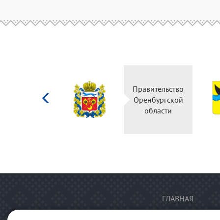
Министерство
Правительство
культуры
Оренбургской
Российской
области
федерации
ГЛАВНАЯ