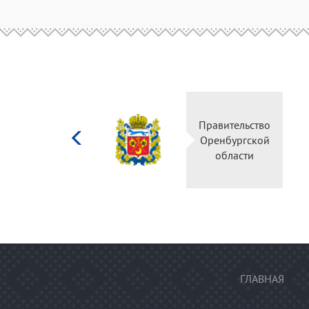
Министерство
Правительство
культуры
Оренбургской
Российской
области
федерации
ГЛАВНАЯ