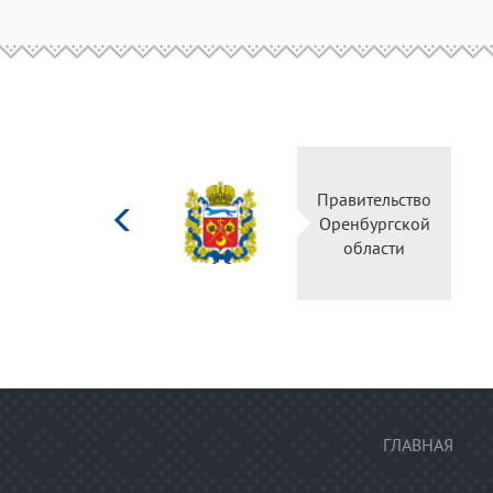
Министерство
Правительство
культуры
Оренбургской
Российской
области
федерации
ГЛАВНАЯ