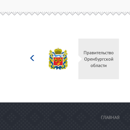
Министерство
Правительств
культуры
Оренбургско
Российской
области
федерации
ГЛАВНАЯ