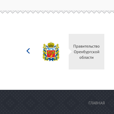
Министерство
Правительство
культуры
Оренбургской
Российской
области
федерации
ГЛАВНАЯ