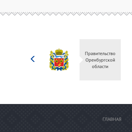
Министерство
Правител
культуры
Оренбур
Российской
облас
федерации
ГЛАВНАЯ