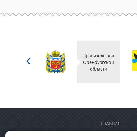
Министерство
Правительство
культуры
Оренбургской
Российской
области
федерации
ГЛАВНАЯ